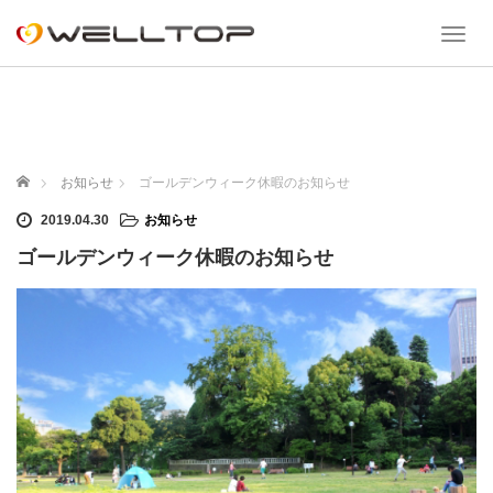
T
o
g
g
l
e
n
ホーム
お知らせ
ゴールデンウィーク休暇のお知らせ
a
v
2019.04.30
お知らせ
i
ゴールデンウィーク休暇のお知らせ
g
a
t
i
o
n